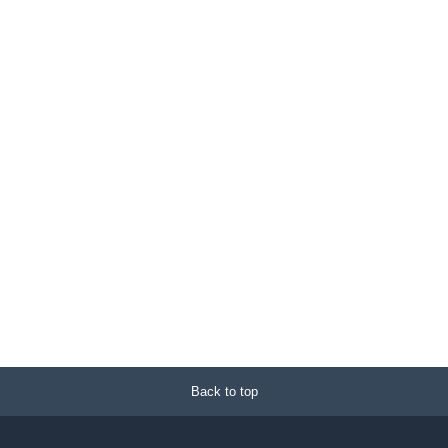
Back to top