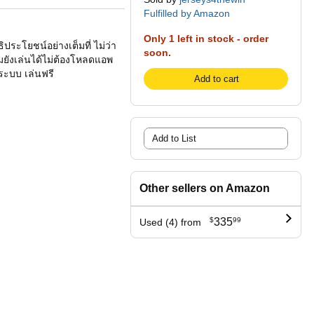
Fulfilled by Amazon
Only 1 left in stock - order
ระโยชน์อย่างเต็มที่ ไม่ว่า
soon.
ยังเล่นได้ไม่ต้องโหลดแอพ
ระบบ เล่นฟรี
Add to cart
Add to List
Other sellers on Amazon
$
335
99
Used (4) from