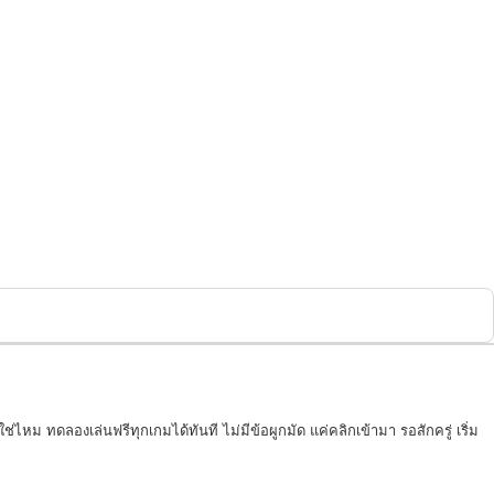
หม ทดลองเล่นฟรีทุกเกมได้ทันที ไม่มีข้อผูกมัด แค่คลิกเข้ามา รอสักครู่ เริ่ม