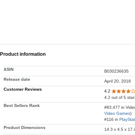
Product information
ASIN
B030236635
Release date
April 20, 2018
Customer Reviews
4.2
4.2 out of 5 star
Best Sellers Rank
#83,477 in Vid
Video Games
)
#116 in
PlaySta
Product Dimensions
14.3 x 4.5 x 17