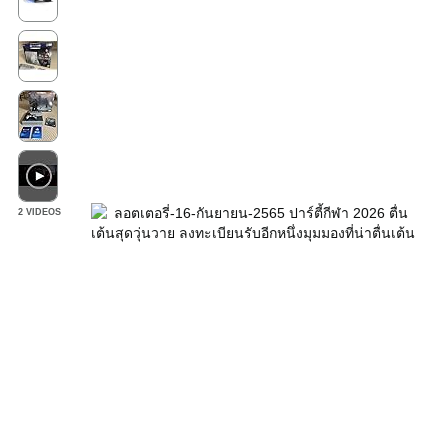
2 VIDEOS