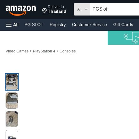
Deliver to
All
Thailand
PG SLOT
Registry
Customer Service
Gift Cards
All
›
›
Video Games
PlayStation 4
Consoles