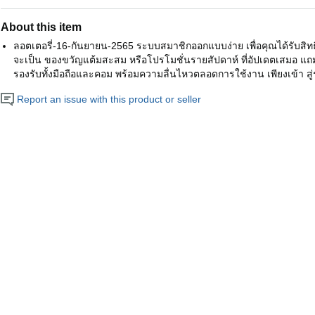
About this item
ลอตเตอรี่-16-กันยายน-2565 ระบบสมาชิกออกแบบง่าย เพื่อคุณได้รับสิทธิป
จะเป็น ของขวัญแต้มสะสม หรือโปรโมชั่นรายสัปดาห์ ที่อัปเดตเสมอ แถม
รองรับทั้งมือถือและคอม พร้อมความลื่นไหวตลอดการใช้งาน เพียงเข้า สู่
Report an issue with this product or seller