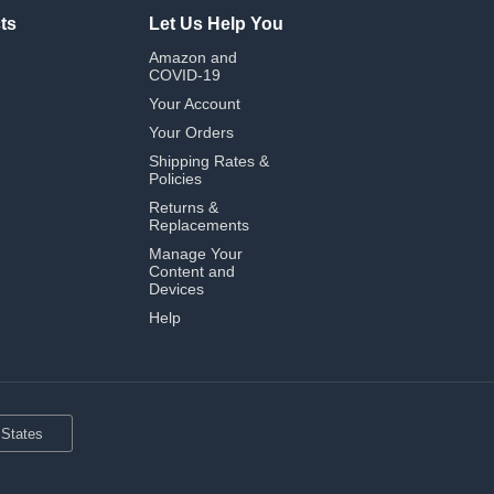
ts
Let Us Help You
Amazon and
COVID-19
Your Account
Your Orders
Shipping Rates &
Policies
Returns &
Replacements
Manage Your
Content and
Devices
Help
 States