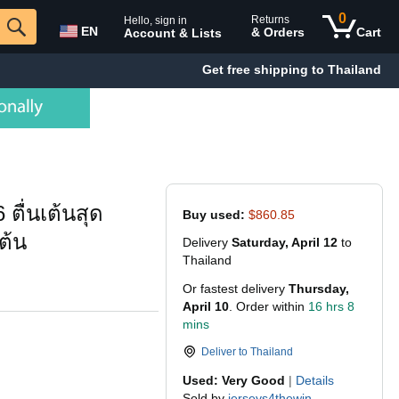
0
Returns
Hello, sign in
EN
& Orders
Cart
Account & Lists
Get free shipping to Thailand
 ตื่นเต้นสุด
Buy used:
$860.85
เต้น
Delivery
Saturday, April 12
to
Thailand
Or fastest delivery
Thursday,
April 10
. Order within
16 hrs 8
mins
Deliver to
Thailand
Used: Very Good
|
Details
Sold by
jerseys4thewin