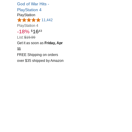
God of War Hits -
PlayStation 4
PlayStation
11,442
PlayStation 4
-18%
16
$
43
List:
$19.99
Get it as soon as
Friday, Apr
11
FREE Shipping on orders
over $35 shipped by Amazon