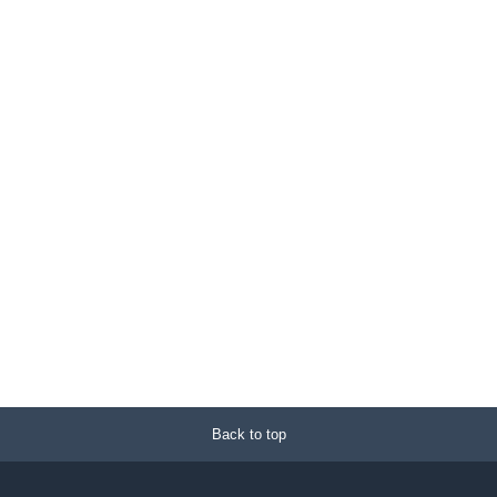
Back to top