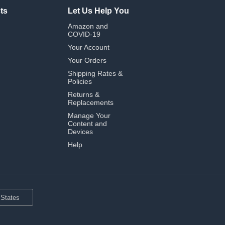
ts
Let Us Help You
Amazon and
COVID-19
Your Account
Your Orders
Shipping Rates &
Policies
Returns &
Replacements
Manage Your
Content and
Devices
Help
 States