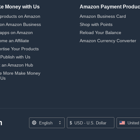
e Money with Us
Amazon Payment Produc
 products on Amazon
Amazon Business Card
 on Amazon Business
Shop with Points
 apps on Amazon
Reload Your Balance
me an Affiliate
Amazon Currency Converter
rtise Your Products
-Publish with Us
t an Amazon Hub
e More Make Money
 Us
English
$
USD - U.S. Dollar
United