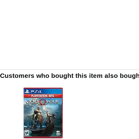
Customers who bought this item also bough