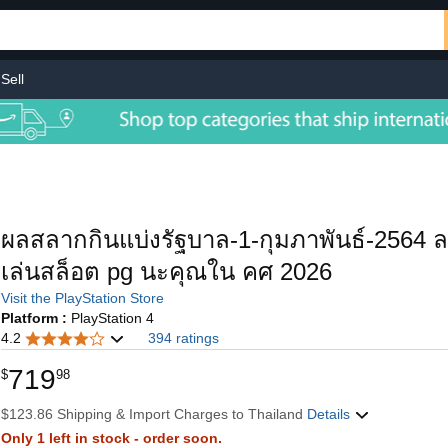
Sell
ผลสลากกินแบ่งรัฐบาล-1-กุมภาพันธ์-2564 ลง
เล่นสล็อต pg นะคุณใน คศ 2026
Visit the PlayStation Store
Platform :
PlayStation 4
4.2
394 ratings
719
$
98
$123.86 Shipping & Import Charges to Thailand
Details
Only 1 left in stock - order soon.