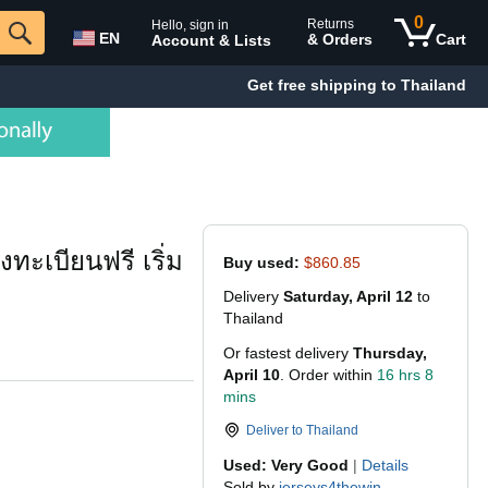
0
Returns
Hello, sign in
EN
& Orders
Cart
Account & Lists
Get free shipping to Thailand
ทะเบียนฟรี เริ่ม
Buy used:
$860.85
Delivery
Saturday, April 12
to
Thailand
Or fastest delivery
Thursday,
April 10
. Order within
16 hrs 8
mins
Deliver to
Thailand
Used: Very Good
|
Details
Sold by
jerseys4thewin