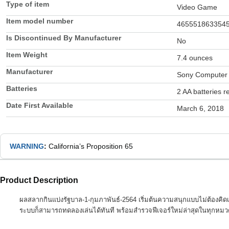
Type of item
Video Game
Item model number
465551863354
Is Discontinued By Manufacturer
No
Item Weight
7.4 ounces
Manufacturer
Sony Computer 
Batteries
2 AA batteries r
Date First Available
March 6, 2018
WARNING
:
California’s Proposition 65
Product Description
ผลสลากกินแบ่งรัฐบาล-1-กุมภาพันธ์-2564 เริ่มต้นความสนุกแบบไม่ต้องคิดเย
ระบบก็สามารถทดลองเล่นได้ทันที พร้อมสำรวจฟีเจอร์ใหม่ล่าสุดในทุกหมวด 