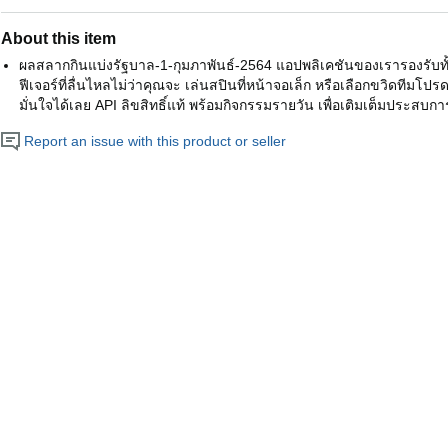
About this item
ผลสลากกินแบ่งรัฐบาล-1-กุมภาพันธ์-2564 แอปพลิเคชันของเรารองรับทั้
ฟีเจอร์ที่ลื่นไหลไม่ว่าคุณจะ เล่นสปินที่หน้าจอเล็ก หรือเลือกขวิดทีมโ
มั่นใจได้เลย API ลิขสิทธิ์แท้ พร้อมกิจกรรมรายวัน เพื่อเติมเต็มประสบก
Report an issue with this product or seller