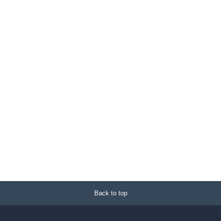
Back to top