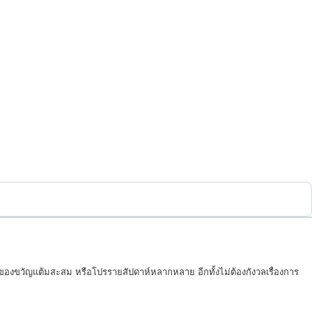
็นของขวัญแต้มสะสม หรือโปรรายสัปดาห์หลากหลาย อีกทั้งไม่ต้องกังวลเรื่องการ