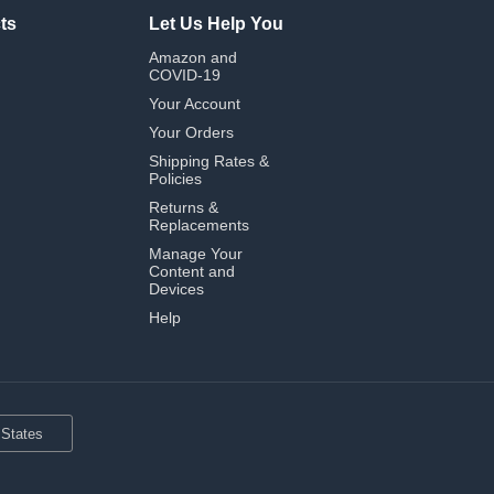
ts
Let Us Help You
Amazon and
COVID-19
Your Account
Your Orders
Shipping Rates &
Policies
Returns &
Replacements
Manage Your
Content and
Devices
Help
 States