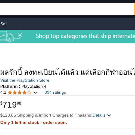
Sell
ผลรักบี้ ลงทะเบียนได้แล้ว แค่เลือกกีฬาออน
Visit the PlayStation Store
Platform :
PlayStation 4
4.2
394 ratings
719
$
98
$123.86 Shipping & Import Charges to Thailand
Details
Only 1 left in stock - order soon.