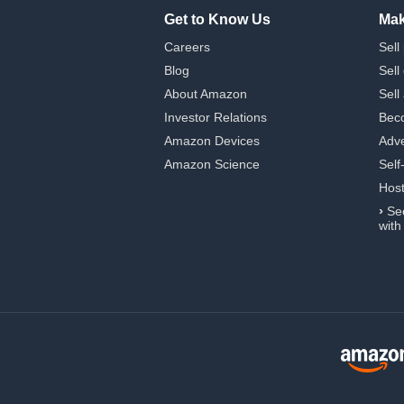
Get to Know Us
Mak
Careers
Sell
Blog
Sell
About Amazon
Sell
Investor Relations
Beco
Amazon Devices
Adve
Amazon Science
Self
Hos
›
Se
with