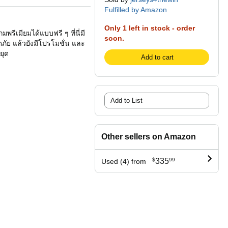
Fulfilled by Amazon
Only 1 left in stock - order
รีเมียมได้แบบฟรี ๆ ที่นี่มี
soon.
ภัย แล้วยังมีโปรโมชั่น และ
ยุด
Add to cart
Add to List
Other sellers on Amazon
$
335
99
Used (4) from