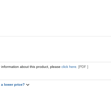
 information about this product, please
click here.
[PDF ]
t a lower price?