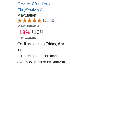
God of War Hits -
PlayStation 4
PlayStation
11,442
PlayStation 4
-18%
16
$
43
List:
$19.99
Get it as soon as
Friday, Apr
11
FREE Shipping on orders
over $35 shipped by Amazon