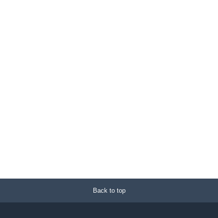
Back to top