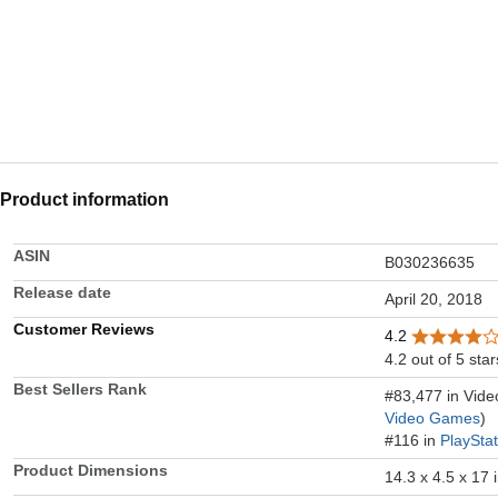
Product information
ASIN
B030236635
Release date
April 20, 2018
Customer Reviews
4.2
4.2 out of 5 star
Best Sellers Rank
#83,477 in Vid
Video Games
)
#116 in
PlaySta
Product Dimensions
14.3 x 4.5 x 17