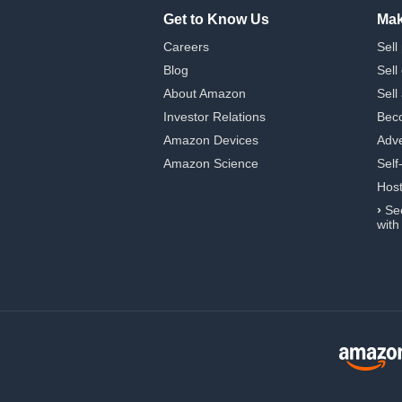
Get to Know Us
Mak
Careers
Sell
Blog
Sell
About Amazon
Sell
Investor Relations
Beco
Amazon Devices
Adve
Amazon Science
Self
Hos
›
Se
with