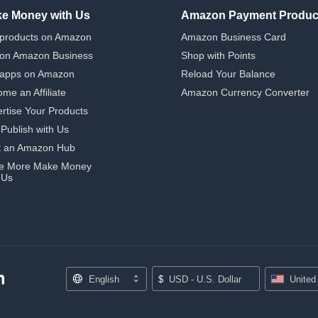
e Money with Us
Amazon Payment Produc
 products on Amazon
Amazon Business Card
 on Amazon Business
Shop with Points
 apps on Amazon
Reload Your Balance
me an Affiliate
Amazon Currency Converter
rtise Your Products
-Publish with Us
t an Amazon Hub
e More Make Money
 Us
English
$
USD - U.S. Dollar
United