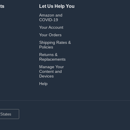
ts
Let Us Help You
Amazon and
COVID-19
Your Account
Your Orders
Shipping Rates &
Policies
Returns &
Replacements
Manage Your
Content and
Devices
Help
 States