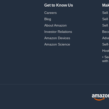
Get to Know Us
Mak
Careers
Sell
Blog
Sell
About Amazon
Sell
Investor Relations
Beco
Amazon Devices
Adve
Amazon Science
Self
Hos
›
Se
with