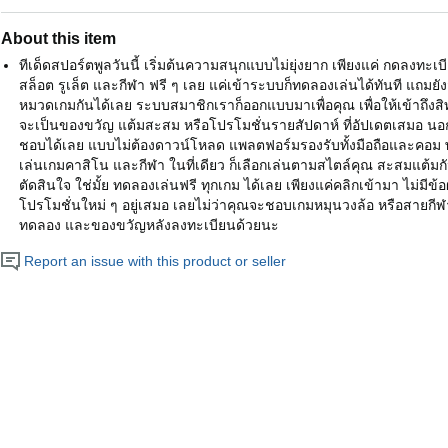
About this item
ทีเด็ดสปอร์ตพูลวันนี้ เริ่มต้นความสนุกแบบไม่ยุ่งยาก เพียงแค่ กดลงทะเบ
สล็อต รูเล็ต และกีฬา ฟรี ๆ เลย แค่เข้าระบบก็ทดลองเล่นได้ทันที แถมยั
หมวดเกมกันได้เลย ระบบสมาชิกเราก็ออกแบบมาเพื่อคุณ เพื่อให้เข้าถึงสิทธ
จะเป็นของขวัญ แต้มสะสม หรือโปรโมชั่นรายสัปดาห์ ที่อัปเดตเสมอ นอกจา
ชอบได้เลย แบบไม่ต้องดาวน์โหลด แพลตฟอร์มรองรับทั้งมือถือและคอม
เล่นเกมคาสิโน และกีฬา ในที่เดียว ก็เลือกเล่นตามสไตล์คุณ สะสมแต้
ตัดสินใจ ใช่มั้ย ทดลองเล่นฟรี ทุกเกม ได้เลย เพียงแค่คลิกเข้ามา ไม่มีข้อผ
โปรโมชั่นใหม่ ๆ อยู่เสมอ เลยไม่ว่าคุณจะชอบเกมหมุนวงล้อ หรือสายกีฬา ท
ทดลอง และของขวัญหลังลงทะเบียนด้วยนะ
Report an issue with this product or seller