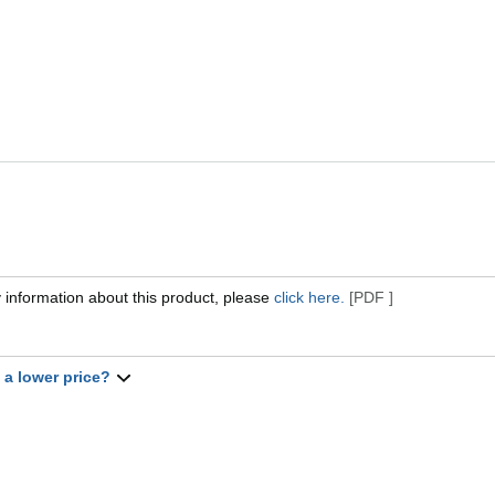
 information about this product, please
click here.
[PDF ]
t a lower price?