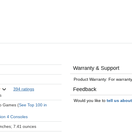
Warranty & Support
Product Warranty: For warranty
Feedback
394 ratings
s
Would you like to
tell us abou
eo Games (
See Top 100 in
tion 4 Consoles
 inches; 7.41 ounces