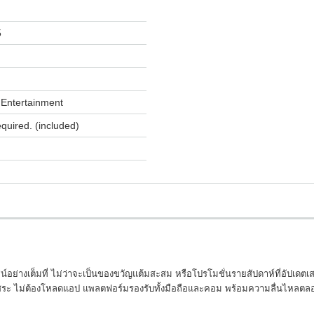
5
Entertainment
equired. (included)
์อย่างเต็มที่ ไม่ว่าจะเป็นของขวัญแต้มสะสม หรือโปรโมชั่นรายสัปดาห์ที่อัปเดตเสมอ
งอิสระ ไม่ต้องโหลดแอป แพลตฟอร์มรองรับทั้งมือถือและคอม พร้อมความลื่นไหลตลอดก