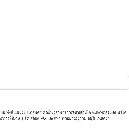
 ทั้งนี้ แม้ยังไม่ได้สมัคร คุณก็ยังสามารถกดเข้าสู่เว็บไซต์และทดลองเล่นฟรีได้
ารใช้งาน รูเล็ต สล็อต PG และกีฬา ทุกอย่างอยู่รวม อยู่ในเว็บเดียว