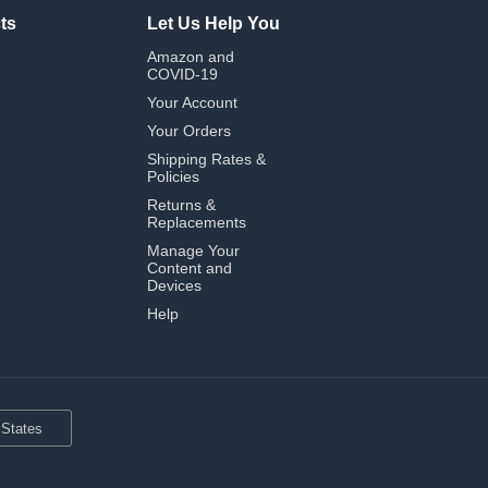
ts
Let Us Help You
Amazon and
COVID-19
Your Account
Your Orders
Shipping Rates &
Policies
Returns &
Replacements
Manage Your
Content and
Devices
Help
 States