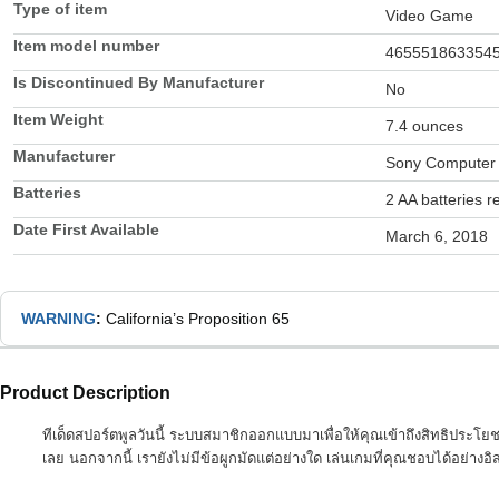
Type of item
Video Game
Item model number
465551863354
Is Discontinued By Manufacturer
No
Item Weight
7.4 ounces
Manufacturer
Sony Computer 
Batteries
2 AA batteries r
Date First Available
March 6, 2018
WARNING
:
California’s Proposition 65
Product Description
ทีเด็ดสปอร์ตพูลวันนี้ ระบบสมาชิกออกแบบมาเพื่อให้คุณเข้าถึงสิทธิประโยชน
เลย นอกจากนี้ เรายังไม่มีข้อผูกมัดแต่อย่างใด เล่นเกมที่คุณชอบได้อย่า