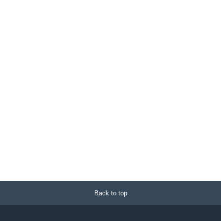
Back to top