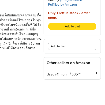
Fulfilled by Amazon
Only 1 left in stock - order
ียน ก็สัมผัสเกมหลากหลาย ทั้ง
soon.
งสำรวจฟีเจอร์ใหม่ล่าสุดในทุก
ิประโยชน์อย่างเต็มที่ ไม่ว่า
Add to cart
กนี้ คุณยังเล่นเกมที่ชื่น
 พร้อมความลื่นไหลแบบสุดๆ
มกันไปแลกรางวัล อยากลองก่อน
ูกมัด อีกทั้งเราก็มีการอัปเดต
Add to List
ี่นี้มีให้ครบ รวมถึงสิทธิ
Other sellers on Amazon
$
335
99
Used (4) from