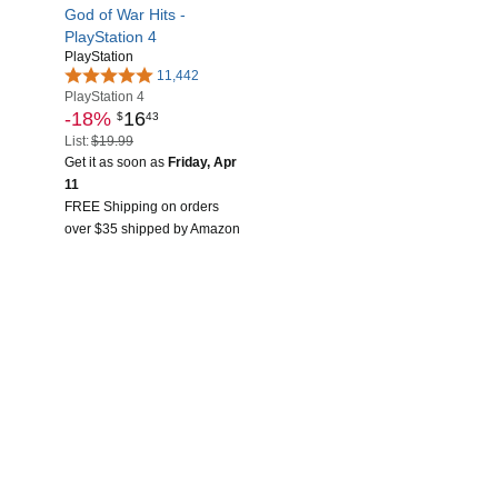
God of War Hits -
PlayStation 4
PlayStation
11,442
PlayStation 4
-18%
16
$
43
List:
$19.99
Get it as soon as
Friday, Apr
11
FREE Shipping on orders
over $35 shipped by Amazon