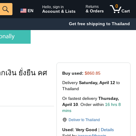
0
Returns
Hello, sign in
EN
& Orders
Cart
Account & Lists
Get free shipping to Thailand
กเงิน ยั่งยืน คศ
Buy used:
$860.85
Delivery
Saturday, April 12
to
Thailand
Or fastest delivery
Thursday,
April 10
. Order within
16 hrs 8
mins
Deliver to
Thailand
Used: Very Good
|
Details
Sold by
jerseys4thewin