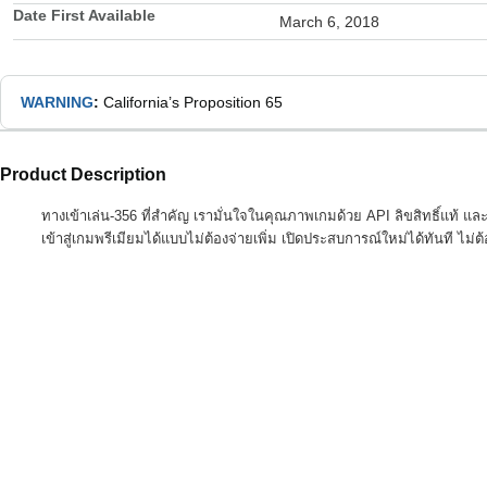
Date First Available
March 6, 2018
WARNING
:
California’s Proposition 65
Product Description
ทางเข้าเล่น-356 ที่สำคัญ เรามั่นใจในคุณภาพเกมด้วย API ลิขสิทธิ์แท้ และมี
เข้าสู่เกมพรีเมียมได้แบบไม่ต้องจ่ายเพิ่ม เปิดประสบการณ์ใหม่ได้ทันที ไม่ต