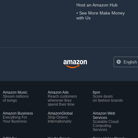
Host an Amazon Hub
›
See More Make Money
with Us
English
Amazon Music
Amazon Ads
6pm
Stream millions
Reach customers
Score deals
of songs
wherever they
on fashion brands
spend their time
Amazon Business
AmazonGlobal
Amazon Web
Everything For
Ship Orders
Services
Your Business
Internationally
Scalable Cloud
Computing
Services