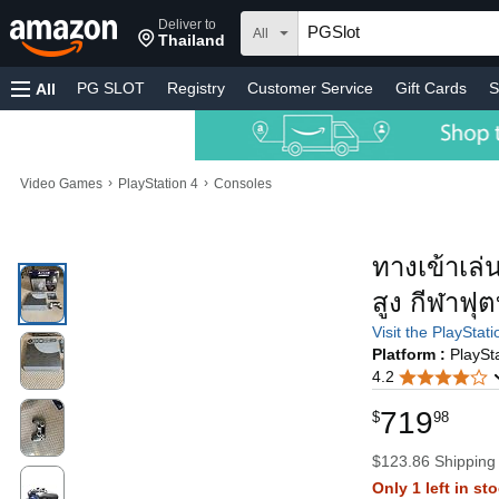
Deliver to
All
Thailand
PG SLOT
Registry
Customer Service
Gift Cards
S
All
›
›
Video Games
PlayStation 4
Consoles
ทางเข้าเล่
สูง กีฬาฟ
Visit the PlayStat
Platform :
PlaySt
4.2
719
$
98
$123.86 Shipping
Only 1 left in st