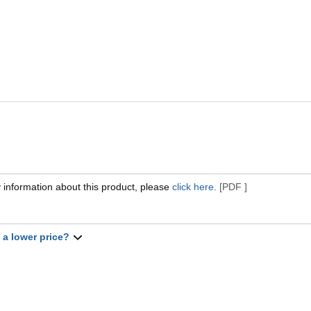
 information about this product, please
click here.
[PDF ]
t a lower price?