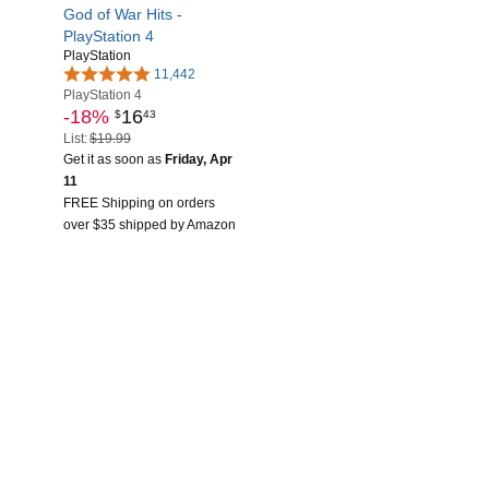
God of War Hits -
PlayStation 4
PlayStation
11,442
PlayStation 4
-18%
16
$
43
List:
$19.99
Get it as soon as
Friday, Apr
11
FREE Shipping on orders
over $35 shipped by Amazon