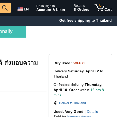
0
Returns
Hello, sign in
EN
& Orders
Cart
Account & Lists
Get free shipping to Thailand
ต้ ส่งมอบความ
Buy used:
$860.85
Delivery
Saturday, April 12
to
Thailand
Or fastest delivery
Thursday,
April 10
. Order within
16 hrs 8
mins
Deliver to
Thailand
Used: Very Good
|
Details
Sold by
jerseys4thewin