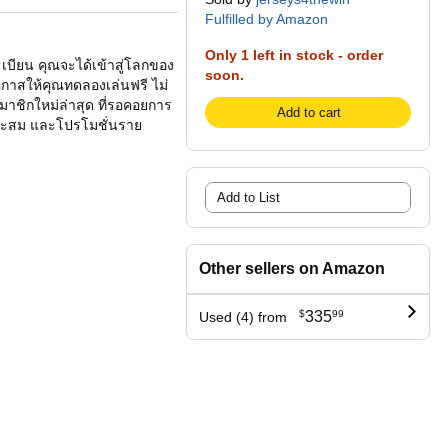
Fulfilled by Amazon
Only 1 left in stock - order
ะเบียน คุณจะได้เข้าสู่โลกของ
soon.
อกาสให้คุณทดลองเล่นฟรี ไม่
มาชิกใหม่ล่าสุด ที่รอคอยการ
Add to cart
มสะสม และโปรโมชั่นราย
Add to List
Other sellers on Amazon
$
335
99
Used (4) from