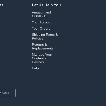
ts
Let Us Help You
Amazon and
COVID-19
Your Account
Your Orders
Shipping Rates &
Policies
Returns &
Replacements
Manage Your
Content and
Devices
Help
 States