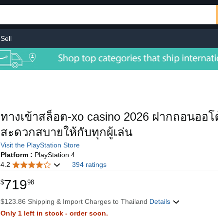
Sell
ทางเข้าสล็อต-xo casino 2026 ฝากถอนออโ
สะดวกสบายให้กับทุกผู้เล่น
Visit the PlayStation Store
Platform :
PlayStation 4
4.2
394 ratings
719
$
98
$123.86 Shipping & Import Charges to Thailand
Details
Only 1 left in stock - order soon.