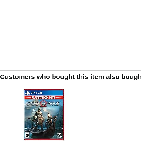
Customers who bought this item also bough