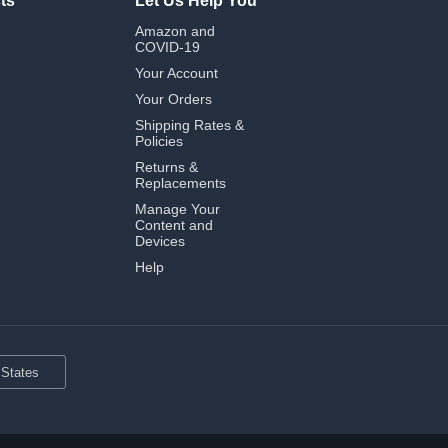
ts
Let Us Help You
Amazon and
COVID-19
Your Account
Your Orders
Shipping Rates &
Policies
Returns &
Replacements
Manage Your
Content and
Devices
Help
 States