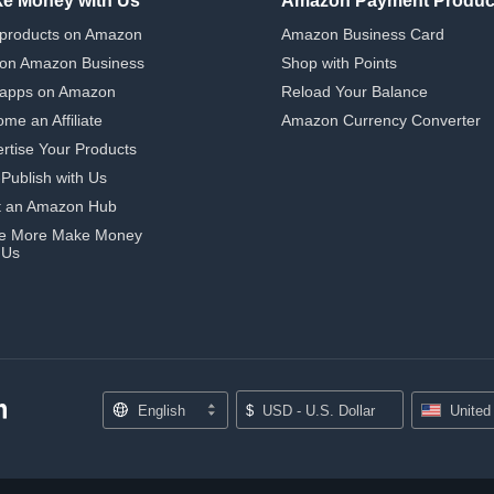
e Money with Us
Amazon Payment Produc
 products on Amazon
Amazon Business Card
 on Amazon Business
Shop with Points
 apps on Amazon
Reload Your Balance
me an Affiliate
Amazon Currency Converter
rtise Your Products
-Publish with Us
t an Amazon Hub
e More Make Money
 Us
English
$
USD - U.S. Dollar
United