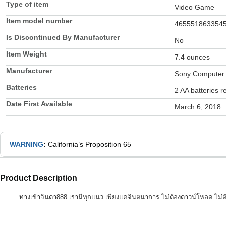
Type of item
Video Game
Item model number
465551863354
Is Discontinued By Manufacturer
No
Item Weight
7.4 ounces
Manufacturer
Sony Computer 
Batteries
2 AA batteries r
Date First Available
March 6, 2018
WARNING
:
California’s Proposition 65
Product Description
ทางเข้าจินดา888 เรามีทุกแนว เพียงแค่จินตนาการ ไม่ต้องดาวน์โหลด ไม่ต้