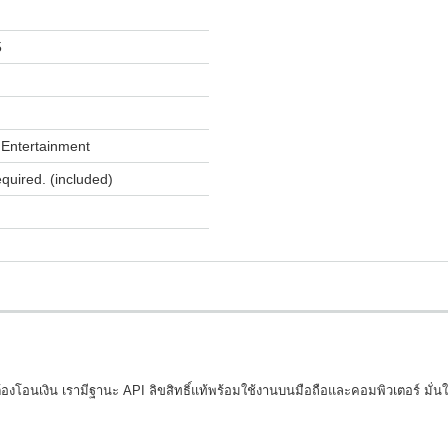
5
Entertainment
equired. (included)
องโอนเงิน เรามีฐานะ API ลิขสิทธิ์แท้พร้อมใช้งานบนมือถือและคอมพิวเตอร์ มั่น