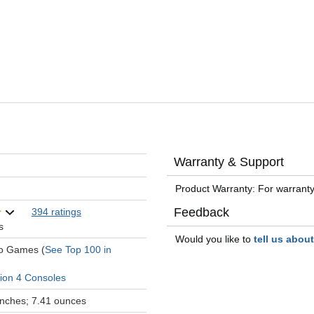
Warranty & Support
Product Warranty: For warranty
Feedback
394 ratings
s
Would you like to
tell us abou
eo Games (
See Top 100 in
tion 4 Consoles
 inches; 7.41 ounces