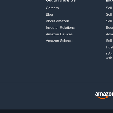
Get to Know Us
Mak
Careers
Sell
Blog
Sell
About Amazon
Sell
Investor Relations
Beco
Amazon Devices
Adve
Amazon Science
Self
Hos
›
Se
with