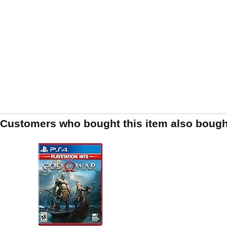
Customers who bought this item also bough