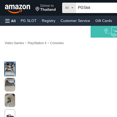
Deliver to
All
Thailand
PG SLOT
Registry
Customer Service
Gift Cards
All
›
›
Video Games
PlayStation 4
Consoles