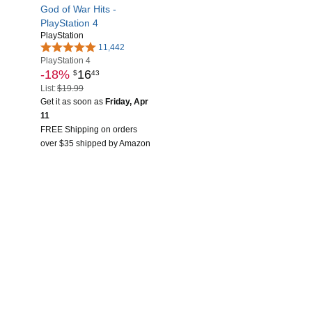
God of War Hits -
PlayStation 4
PlayStation
11,442
PlayStation 4
-18%
16
$
43
List:
$19.99
Get it as soon as
Friday, Apr
11
FREE Shipping on orders
over $35 shipped by Amazon