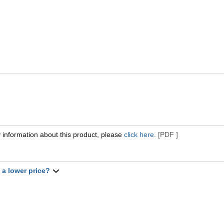
 information about this product, please
click here.
[PDF ]
t a lower price?