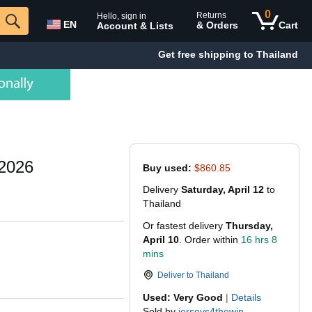
0
Returns
Hello, sign in
EN
& Orders
Cart
Account & Lists
Get free shipping to Thailand
 2026
Buy used:
$860.85
Delivery
Saturday, April 12
to
Thailand
Or fastest delivery
Thursday,
April 10
. Order within
16 hrs 8
mins
Deliver to
Thailand
Used: Very Good
|
Details
Sold by
jerseys4thewin