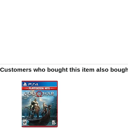
Customers who bought this item also bough