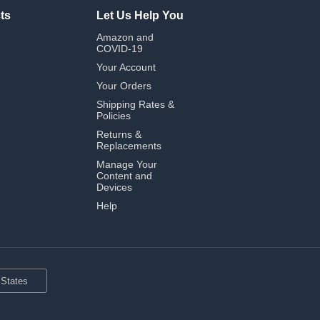
ts
Let Us Help You
Amazon and
COVID-19
Your Account
Your Orders
Shipping Rates &
Policies
Returns &
Replacements
Manage Your
Content and
Devices
Help
 States