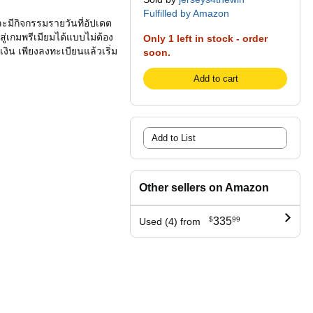
Fulfilled by Amazon
ละมีกิจกรรมรายวันที่อัปเดต
าสู่เกมพรีเมียมได้แบบไม่ต้อง
Only 1 left in stock - order
งิน เพียงลงทะเบียนแล้วเริ่ม
soon.
Add to cart
Add to List
Other sellers on Amazon
$
335
99
Used (4) from