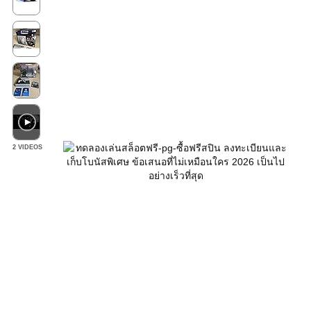
2 VIDEOS