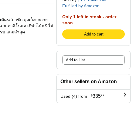
Fulfilled by Amazon
Only 1 left in stock - order
่สมัครสมาชิก คุณก็จะกลาย
soon.
นเกมคาสิโนและกีฬาได้ฟรี ไม่
ีครบ แถมล่าสุด
Add to cart
Add to List
Other sellers on Amazon
$
335
99
Used (4) from