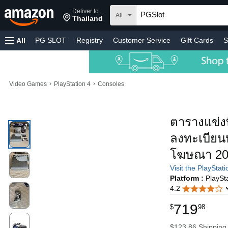
Deliver to
All
Thailand
PG SLOT
Registry
Customer Service
Gift Cards
S
All
›
›
Video Games
PlayStation 4
Consoles
ตารางแข่ง
ลงทะเบียนบั
โฆษณา 20
Visit the PlayStat
Platform :
PlaySt
4.2
719
$
98
$123.86 Shipping