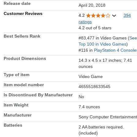
Release date
April 20, 2018
Customer Reviews
4.2
394
ratings
4.2 out of 5 stars
Best Sellers Rank
#83,477 in Video Games (
See
Top 100 in Video Games
)
#116 in
PlayStation 4 Console
Product Dimensions
14.3 x 4.5 x 17 inches; 7.41
ounces
Type of item
Video Game
Item model number
4655518633545
Is Discontinued By Manufacturer
No
Item Weight
7.4 ounces
Manufacturer
Sony Computer Entertainmen
Batteries
2 AA batteries required.
(included)