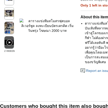
Only 1 left in st
About this ite
ตารางแข่งทีมส
บันเทิงที่หลาก
เข้าสู่โลกของเ
กีฬา ไม่ต้องฝา
ฟรีได้เลยทันที
อยากรู้ว่ามีอะ
2 VIDEOS
เพื่อคุณโดยเฉพา
เป็นการสะสมแต
ของขวัญพิเศษ
Report an issue
Customers who bought this item also bough