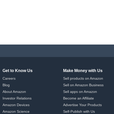
Get to Know Us
Make Money with Us
Careers
Sell products on Amazon
Blog
Sell on Amazon Business
About Amazon
Sell apps on Amazon
Investor Relations
Become an Affiliate
Amazon Devices
Advertise Your Products
Amazon Science
Self-Publish with Us