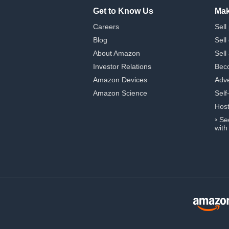
Get to Know Us
Mak
Careers
Sell
Blog
Sell
About Amazon
Sell
Investor Relations
Beco
Amazon Devices
Adve
Amazon Science
Self
Hos
›
Se
with