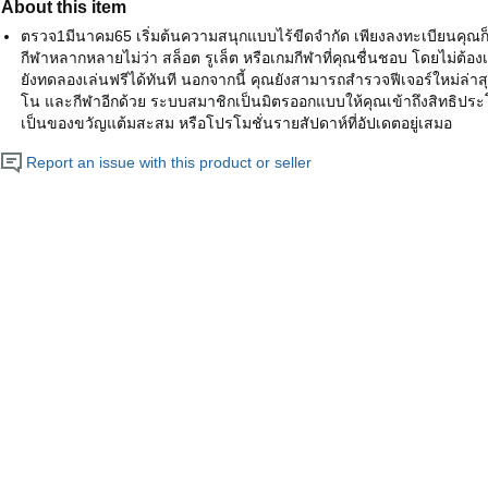
About this item
ตรวจ1มีนาคม65 เริ่มต้นความสนุกแบบไร้ขีดจำกัด เพียงลงทะเบียนคุณ
กีฬาหลากหลายไม่ว่า สล็อต รูเล็ต หรือเกมกีฬาที่คุณชื่นชอบ โดยไม่ต้องเ
ยังทดลองเล่นฟรีได้ทันที นอกจากนี้ คุณยังสามารถสำรวจฟีเจอร์ใหม่ล่า
โน และกีฬาอีกด้วย ระบบสมาชิกเป็นมิตรออกแบบให้คุณเข้าถึงสิทธิประ
เป็นของขวัญแต้มสะสม หรือโปรโมชั่นรายสัปดาห์ที่อัปเดตอยู่เสมอ
Report an issue with this product or seller