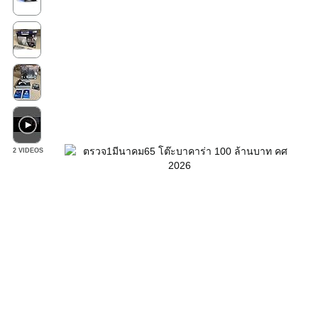
2 VIDEOS