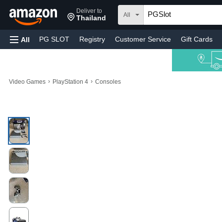
Deliver to
All
Thailand
PG SLOT
Registry
Customer Service
Gift Cards
All
›
›
Video Games
PlayStation 4
Consoles