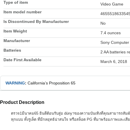
Type of item
Video Game
Item model number
465551863354
Is Discontinued By Manufacturer
No
Item Weight
7.4 ounces
Manufacturer
Sony Computer 
Batteries
2 AA batteries r
Date First Available
March 6, 2018
WARNING
:
California’s Proposition 65
Product Description
ตรวจ1มีนาคม65 ยินดีต้อนรับสู่อ dünyาของความบันเทิงที่คุณสามารถสัมผั
ทุกแบบ ทั้งรูเล็ต ที่มีกลยุทธ์น่าสนใจ หรือสล็อต PG ที่มาพร้อมภาพและเสี