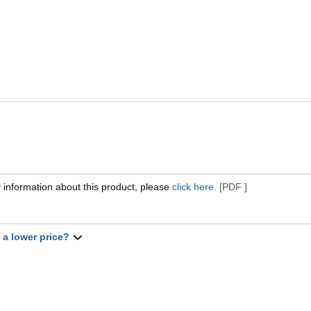
 information about this product, please
click here.
[PDF ]
t a lower price?