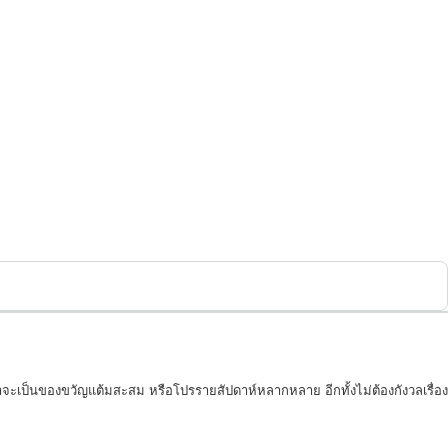
่าจะเป็นของขวัญแต้มสะสม หรือโปรรายสัปดาห์หลากหลาย อีกทั้งไม่ต้องกังวลเรื่อง