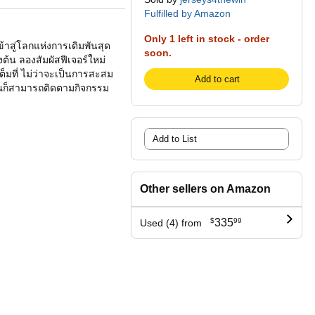
Fulfilled by Amazon
Only 1 left in stock - order
้าสู่โลกแห่งการเดิมพันสุด
soon.
งต้น ลองสัมผัสฟีเจอร์ใหม่
็มที่ ไม่ว่าจะเป็นการสะสม
Add to cart
คุณก็สามารถติดตามกิจกรรม
Add to List
Other sellers on Amazon
$
335
99
Used (4) from