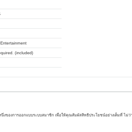
5
Entertainment
equired. (included)
นึ่งของการออกแบบระบบสมาชิก เพื่อให้คุณสัมผัสสิทธิประโยชน์อย่างเต็มที่ ไม่ว