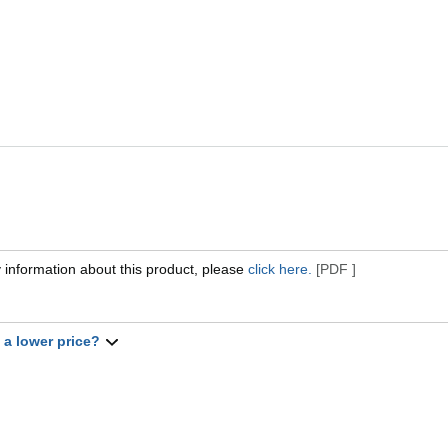
 information about this product, please
click here.
[PDF ]
t a lower price?