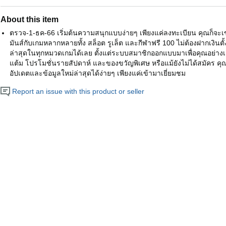
About this item
ตรวจ-1-ธค-66 เริ่มต้นความสนุกแบบง่ายๆ เพียงแค่ลงทะเบียน คุณก็จะเข
มันส์กับเกมหลากหลายทั้ง สล็อต รูเล็ต และกีฬาฟรี 100 ไม่ต้องฝากเงินตั้
ล่าสุดในทุกหมวดเกมได้เลย ตั้งแต่ระบบสมาชิกออกแบบมาเพื่อคุณอย่างเต
แต้ม โปรโมชั่นรายสัปดาห์ และของขวัญพิเศษ หรือแม้ยังไม่ได้สมัคร 
อัปเดตและข้อมูลใหม่ล่าสุดได้ง่ายๆ เพียงแค่เข้ามาเยี่ยมชม
Report an issue with this product or seller