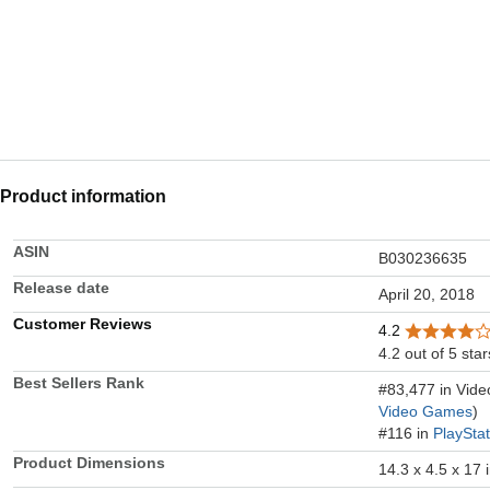
Product information
ASIN
B030236635
Release date
April 20, 2018
Customer Reviews
4.2
4.2 out of 5 star
Best Sellers Rank
#83,477 in Vid
Video Games
)
#116 in
PlaySta
Product Dimensions
14.3 x 4.5 x 17