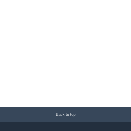
Back to top