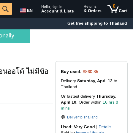
0
Returns
Hello, sign in
EN
& Orders
Cart
Account & Lists
Get free shipping to Thailand
นออโต้ ไม่มีข้อ
Buy used:
$860.85
Delivery
Saturday, April 12
to
Thailand
Or fastest delivery
Thursday,
April 10
. Order within
16 hrs 8
mins
Deliver to
Thailand
Used: Very Good
|
Details
Sold by
jerseys4thewin