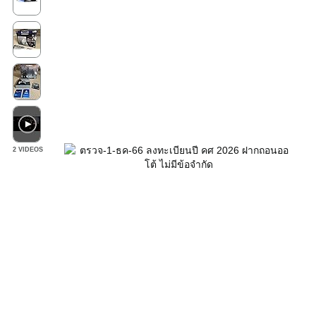
2 VIDEOS