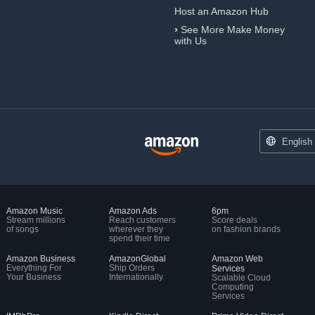
Host an Amazon Hub
›
See More Make Money
with Us
English
Amazon Music
Amazon Ads
6pm
Stream millions
Reach customers
Score deals
of songs
wherever they
on fashion brands
spend their time
Amazon Business
AmazonGlobal
Amazon Web
Everything For
Ship Orders
Services
Your Business
Internationally
Scalable Cloud
Computing
Services