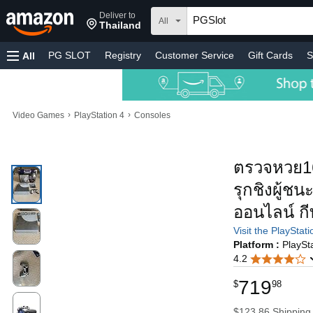
Deliver to
All
Thailand
PG SLOT
Registry
Customer Service
Gift Cards
S
All
›
›
Video Games
PlayStation 4
Consoles
ตรวจหวย16
รุกชิงผู้ช
ออนไลน์ ก
Visit the PlayStat
Platform :
PlaySt
4.2
719
$
98
$123.86 Shipping