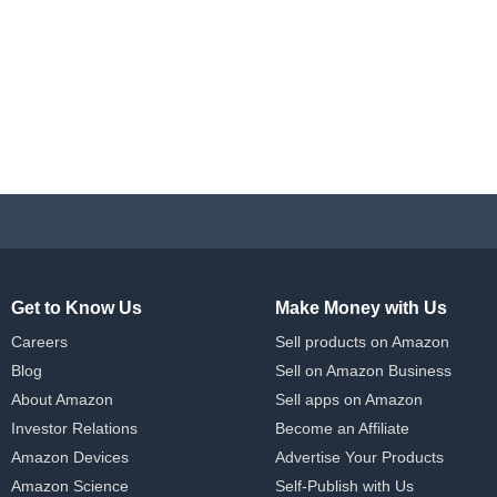
Get to Know Us
Make Money with Us
Careers
Sell products on Amazon
Blog
Sell on Amazon Business
About Amazon
Sell apps on Amazon
Investor Relations
Become an Affiliate
Amazon Devices
Advertise Your Products
Amazon Science
Self-Publish with Us