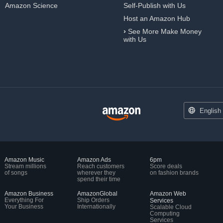
Amazon Science
Self-Publish with Us
Host an Amazon Hub
›
See More Make Money
with Us
English
Amazon Music
Amazon Ads
6pm
Stream millions
Reach customers
Score deals
of songs
wherever they
on fashion brands
spend their time
Amazon Business
AmazonGlobal
Amazon Web
Everything For
Ship Orders
Services
Your Business
Internationally
Scalable Cloud
Computing
Services