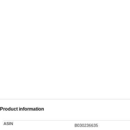
Product information
ASIN
B030236635