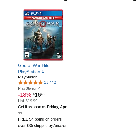
God of War Hits -
PlayStation 4
PlayStation
11,442
PlayStation 4
-18%
16
$
43
List:
$19.99
Get it as soon as
Friday, Apr
11
FREE Shipping on orders
over $35 shipped by Amazon