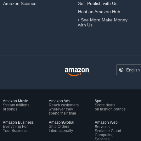
Amazon Science
Self-Publish with Us
Host an Amazon Hub
›
See More Make Money
with Us
English
Amazon Music
Amazon Ads
6pm
Stream millions
Reach customers
Score deals
of songs
wherever they
on fashion brands
spend their time
Amazon Business
AmazonGlobal
Amazon Web
Everything For
Ship Orders
Services
Your Business
Internationally
Scalable Cloud
Computing
Services