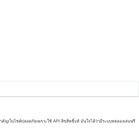
ัญเว็บไซต์ปลอดภัยเพราะใช้ API ลิขสิทธิ์แท้ มั่นใจได้ว่ามีระบบทดลองเล่นฟรี