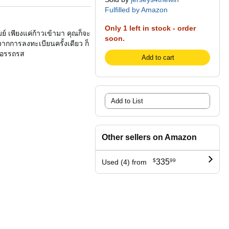
Fulfilled by Amazon
Only 1 left in stock - order
 เพียงแค่ก้าวเข้ามา คุณก็จะ
soon.
จากการลงทะเบียนครั้งเดียว ก็
็มอรรถรส
Add to cart
Add to List
Other sellers on Amazon
$
335
99
Used (4) from