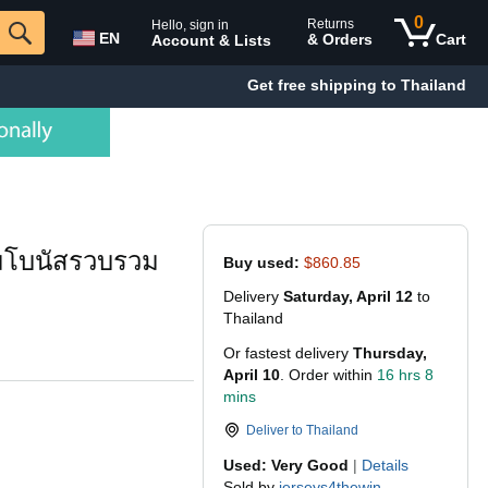
0
Returns
Hello, sign in
EN
& Orders
Cart
Account & Lists
Get free shipping to Thailand
อมโบนัสรวบรวม
Buy used:
$860.85
Delivery
Saturday, April 12
to
Thailand
Or fastest delivery
Thursday,
April 10
. Order within
16 hrs 8
mins
Deliver to
Thailand
Used: Very Good
|
Details
Sold by
jerseys4thewin