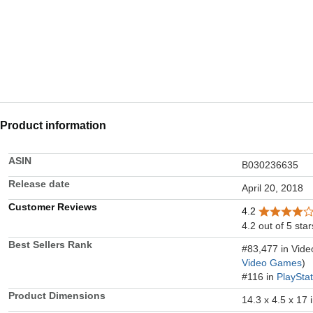
Product information
ASIN
B030236635
Release date
April 20, 2018
Customer Reviews
4.2
4.2 out of 5 star
Best Sellers Rank
#83,477 in Vid
Video Games
)
#116 in
PlaySta
Product Dimensions
14.3 x 4.5 x 17