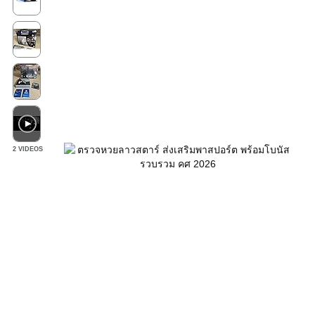
2 VIDEOS