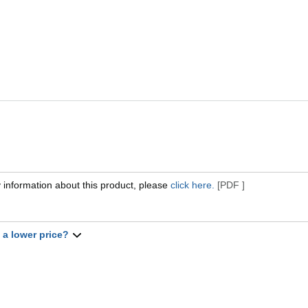
 information about this product, please
click here.
[PDF ]
t a lower price?