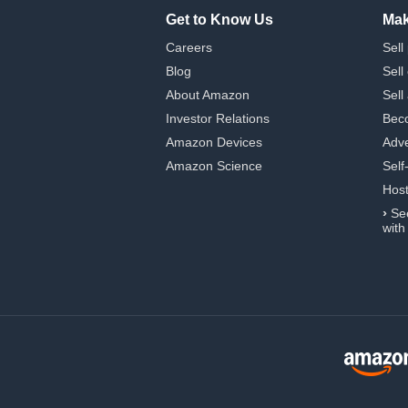
Get to Know Us
Mak
Careers
Sell
Blog
Sell
About Amazon
Sell
Investor Relations
Beco
Amazon Devices
Adve
Amazon Science
Self
Hos
›
Se
with