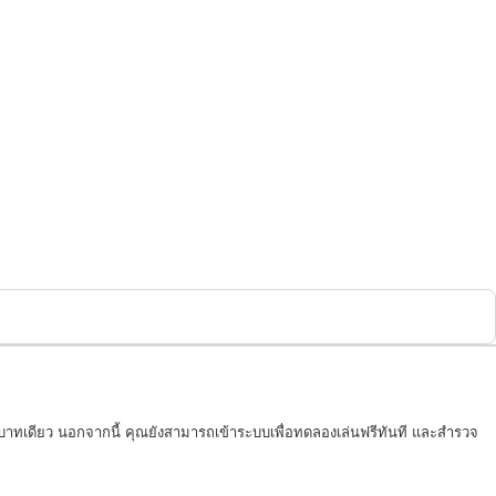
่บาทเดียว นอกจากนี้ คุณยังสามารถเข้าระบบเพื่อทดลองเล่นฟรีทันที และสำรวจ