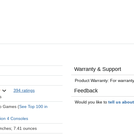
Warranty & Support
Product Warranty: For warranty
Feedback
394 ratings
s
Would you like to
tell us abou
eo Games (
See Top 100 in
tion 4 Consoles
 inches; 7.41 ounces