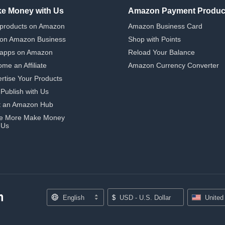
e Money with Us
Amazon Payment Produc
 products on Amazon
Amazon Business Card
 on Amazon Business
Shop with Points
 apps on Amazon
Reload Your Balance
me an Affiliate
Amazon Currency Converter
rtise Your Products
-Publish with Us
t an Amazon Hub
e More Make Money
 Us
English
$
USD - U.S. Dollar
United