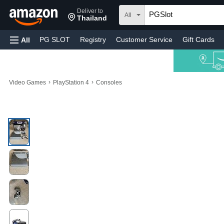
Deliver to
All
Thailand
PG SLOT
Registry
Customer Service
Gift Cards
All
›
›
Video Games
PlayStation 4
Consoles