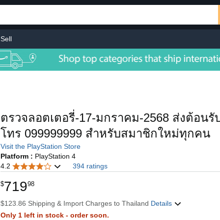
Sell
ตรวจลอตเตอรี่-17-มกราคม-2568 ส่งต้อนรั
โทร 099999999 สำหรับสมาชิกใหม่ทุกคน
Visit the PlayStation Store
Platform :
PlayStation 4
4.2
394 ratings
719
$
98
$123.86 Shipping & Import Charges to Thailand
Details
Only 1 left in stock - order soon.