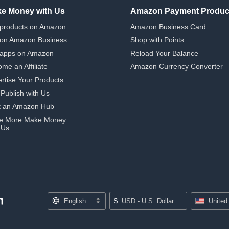
e Money with Us
Amazon Payment Produc
 products on Amazon
Amazon Business Card
 on Amazon Business
Shop with Points
 apps on Amazon
Reload Your Balance
me an Affiliate
Amazon Currency Converter
rtise Your Products
-Publish with Us
t an Amazon Hub
e More Make Money
 Us
English
$
USD - U.S. Dollar
United