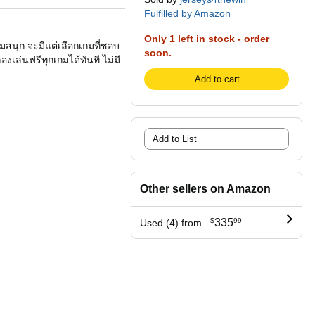
Fulfilled by Amazon
Only 1 left in stock - order
สนุก จะมีแต่เลือกเกมที่ชอบ
soon.
เล่นฟรีทุกเกมได้ทันที ไม่มี
Add to cart
Add to List
Other sellers on Amazon
$
335
99
Used (4) from