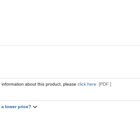
 information about this product, please
click here.
[PDF ]
t a lower price?