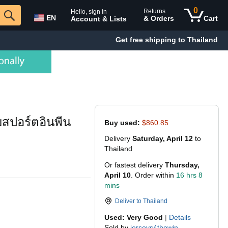
0
Returns
Hello, sign in
EN
& Orders
Cart
Account & Lists
Get free shipping to Thailand
บสปอร์ตอินพีน
Buy used:
$860.85
Delivery
Saturday, April 12
to
Thailand
Or fastest delivery
Thursday,
April 10
. Order within
16 hrs 8
mins
Deliver to
Thailand
Used: Very Good
|
Details
Sold by
jerseys4thewin