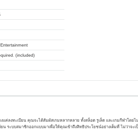
5
Entertainment
equired. (included)
งแค่ลงทะเบียน คุณจะได้สัมผัสเกมหลากหลาย ทั้งสล็อต รูเล็ต และเกมกีฬาโดยไม่
บียน ระบบสมาชิกออกแบบมาเพื่อให้คุณเข้าถึงสิทธิประโยชน์อย่างเต็มที่ ไม่ว่าจ