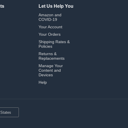
ts
Let Us Help You
Amazon and
COVID-19
Your Account
Your Orders
Shipping Rates &
Policies
Returns &
Replacements
Manage Your
Content and
Devices
Help
 States