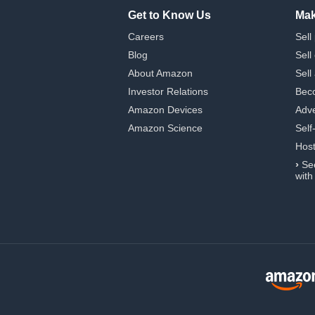
Get to Know Us
Mak
Careers
Sell
Blog
Sell
About Amazon
Sell
Investor Relations
Beco
Amazon Devices
Adve
Amazon Science
Self
Hos
›
Se
with