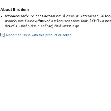
About this item
ตรวจลอตเตอรี่-17-มกราคม-2568 ตอนนี้ กว่าจะสัมผัสช่วงเวลาแห่งความ
มากกว่า ค่อนอัปเดตทุเรียนทุกวัน หรืออยากลองก่อนตัดสินใจใช่ไหม ทดลอง
ข้อผูกมัด แค่คลิกเข้ามา รอสักครู่ เริ่มต้นความสนุก
Report an issue with this product or seller