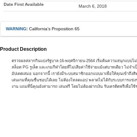
Date First Available
March 6, 2018
WARNING
:
California’s Proposition 65
Product Description
ตรวจผลสลากกินแบ่งรัฐบาล-16-พฤศจิกายน-2564 เริ่มต้นความสนุกแบบไม่ต
สล็อต PG รูเล็ต และเกมกีฬาโดยที่ไม่เสียค่าใช้จ่ายแม้แต่บาทเดียว ไม่จำเ
อัปเดตเสมอ นอกจากนี้ เรายังมีระบบสมาชิกออกแบบมาเพื่อให้คุณเข้าถึงสิท
เล่นเกมที่คุณชื่นชอบได้เลย ไม่ต้องโหลดแอป พลาดไม่ได้กับระบบการแข่ง
งาน แถมที่นี่คุณยังสามารถ เล่นฟรี โดยไม่ต้องฝากเงิน รับเครดิตฟรีเพื่อใช