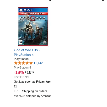
God of War Hits -
PlayStation 4
PlayStation
11,442
PlayStation 4
-18%
16
$
43
List:
$19.99
Get it as soon as
Friday, Apr
11
FREE Shipping on orders
over $35 shipped by Amazon