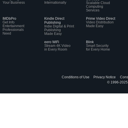
Your Business
Internationally
Scalable Cloud
Computing
Services
IMDbPro
Kindle Direct
Prime Video Direct
Get Info
Video Distribution
Publishing
Entertainment
Made Easy
Indie Digital & Print
Professionals
Publishing
Need
Made Easy
eero WiFi
Blink
Stream 4K Video
Smart Security
in Every Room
for Every Home
Conditions of Use
Privacy Notice
Cons
© 1996-2025, 