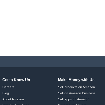
Get to Know Us
Make Money with Us
Careers
Sell products on Amazon
Blog
Sell on Amazon Business
About Amazon
Sell apps on Amazon