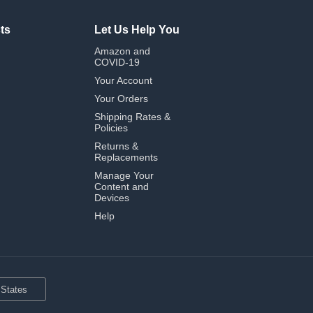
ts
Let Us Help You
Amazon and
COVID-19
Your Account
Your Orders
Shipping Rates &
Policies
Returns &
Replacements
Manage Your
Content and
Devices
Help
 States