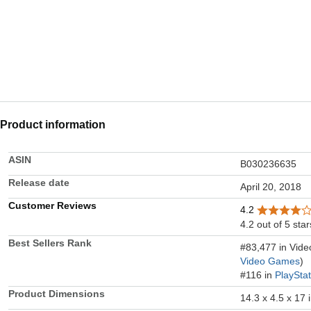
Product information
ASIN
B030236635
Release date
April 20, 2018
Customer Reviews
4.2
4.2 out of 5 star
Best Sellers Rank
#83,477 in Vid
Video Games
)
#116 in
PlaySta
Product Dimensions
14.3 x 4.5 x 17