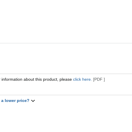
 information about this product, please
click here.
[PDF ]
t a lower price?