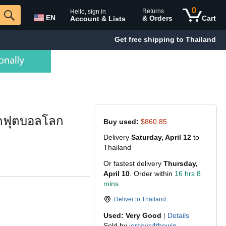
0
Returns
Hello, sign in
EN
& Orders
Cart
Account & Lists
Get free shipping to Thailand
นัดฟุตบอลโลก
Buy used:
$860.85
Delivery
Saturday, April 12
to
Thailand
Or fastest delivery
Thursday,
April 10
. Order within
16 hrs 8
mins
Deliver to
Thailand
Used: Very Good
|
Details
Sold by
jerseys4thewin