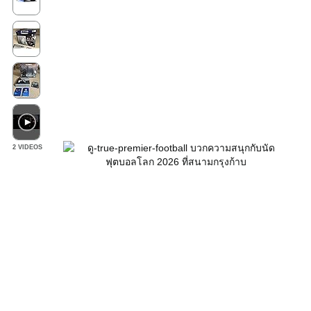
2 VIDEOS