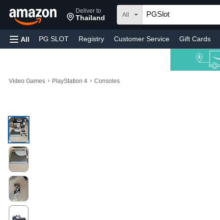
Deliver to
All
Thailand
PG SLOT
Registry
Customer Service
Gift Cards
All
›
›
Video Games
PlayStation 4
Consoles