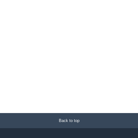
Back to top