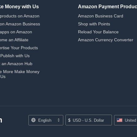
e Money with Us
Amazon Payment Produc
 products on Amazon
Amazon Business Card
 on Amazon Business
Shop with Points
 apps on Amazon
Reload Your Balance
me an Affiliate
Amazon Currency Converter
rtise Your Products
-Publish with Us
t an Amazon Hub
e More Make Money
 Us
English
$
USD - U.S. Dollar
United