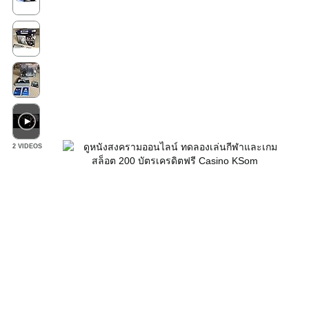
2 VIDEOS