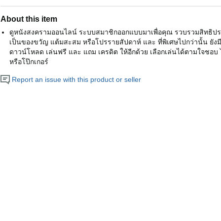
About this item
ดูหนังสงครามออนไลน์ ระบบสมาชิกออกแบบมาเพื่อคุณ รวบรวมสิทธิประโย
เป็นของขวัญ แต้มสะสม หรือโปรรายสัปดาห์ และ ที่พิเศษไปกว่านั้น ยังมี
ดาวน์โหลด เล่นฟรี และ แถม เครดิต ให้อีกด้วย เลือกเล่นได้ตามใจชอบ ไ
หรือโป๊กเกอร์
Report an issue with this product or seller