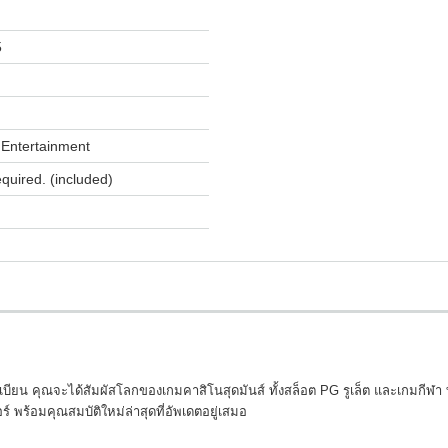
5
Entertainment
equired. (included)
ียน คุณจะได้สัมผัสโลกของเกมคาสิโนสุดมันส์ ทั้งสล็อต PG รูเล็ต และเกมกีฬา ที
 พร้อมคุณสมบัติใหม่ล่าสุดที่อัพเดตอยู่เสมอ