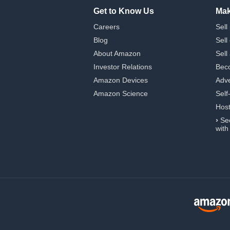
Get to Know Us
Mak
Careers
Sell
Blog
Sell
About Amazon
Sell
Investor Relations
Beco
Amazon Devices
Adve
Amazon Science
Self
Hos
›
Se
with