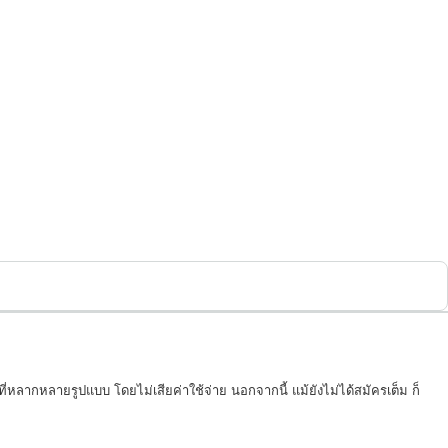
่หลากหลายรูปแบบ โดยไม่เสียค่าใช้จ่าย นอกจากนี้ แม้ยังไม่ได้สมัครเต็ม ก็