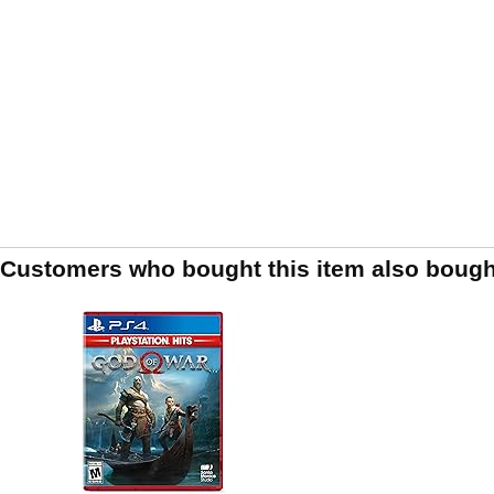
Customers who bought this item also bough