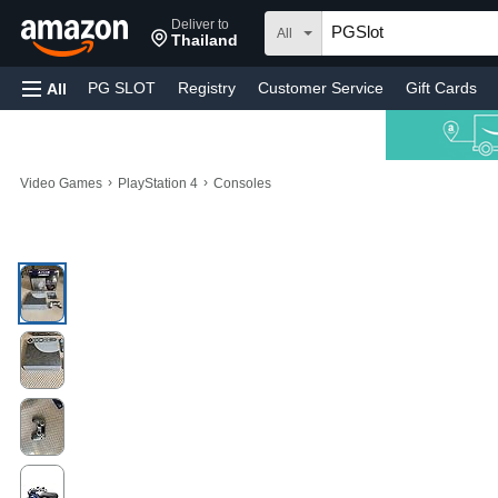
Deliver to
All
Thailand
PG SLOT
Registry
Customer Service
Gift Cards
All
›
›
Video Games
PlayStation 4
Consoles