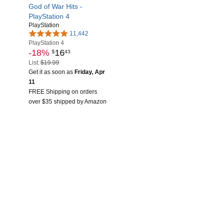
God of War Hits -
PlayStation 4
PlayStation
11,442
PlayStation 4
-18%
16
$
43
List:
$19.99
Get it as soon as
Friday, Apr
11
FREE Shipping on orders
over $35 shipped by Amazon