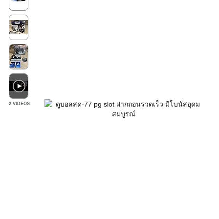
2 VIDEOS