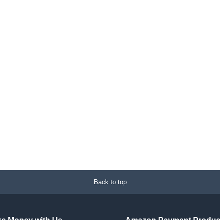
Back to top