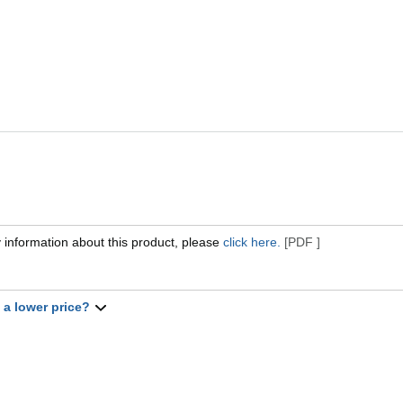
 information about this product, please
click here.
[PDF ]
t a lower price?