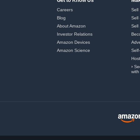
Get to Know Us
Mak
Careers
Sell
Blog
Sell
About Amazon
Sell
Investor Relations
Beco
Amazon Devices
Adve
Amazon Science
Self
Hos
›
Se
with