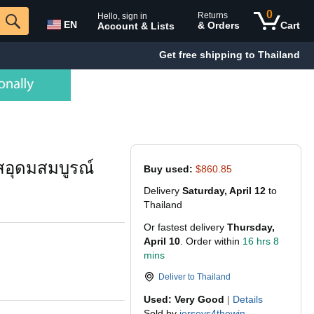
0
Returns
Hello, sign in
EN
& Orders
Cart
Account & Lists
Get free shipping to Thailand
สอุดมสมบูรณ์
Buy used:
$860.85
Delivery
Saturday, April 12
to
Thailand
Or fastest delivery
Thursday,
April 10
. Order within
16 hrs 8
mins
Deliver to
Thailand
Used: Very Good
|
Details
Sold by
jerseys4thewin