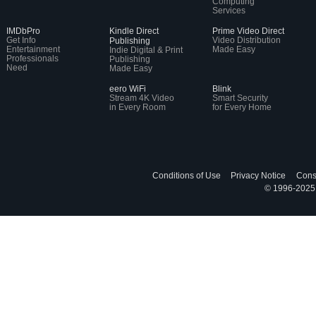
Computing
Services
IMDbPro
Kindle Direct
Prime Video Direct
Get Info
Video Distribution
Publishing
Entertainment
Made Easy
Indie Digital & Print
Professionals
Publishing
Need
Made Easy
eero WiFi
Blink
Stream 4K Video
Smart Security
in Every Room
for Every Home
Conditions of Use
Privacy Notice
Cons
© 1996-2025, 