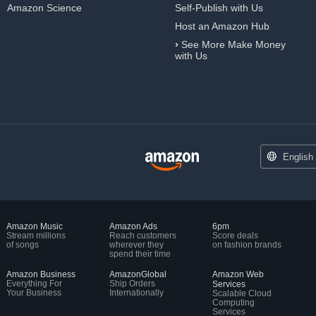
Amazon Science
Self-Publish with Us
Host an Amazon Hub
›
See More Make Money
with Us
English
Amazon Music
Amazon Ads
6pm
Stream millions
Reach customers
Score deals
of songs
wherever they
on fashion brands
spend their time
Amazon Business
AmazonGlobal
Amazon Web
Everything For
Ship Orders
Services
Your Business
Internationally
Scalable Cloud
Computing
Services