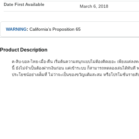
Date First Available
March 6, 2018
WARNING
:
California’s Proposition 65
Product Description
ค-ลิบ-บอล-ไทย-เมื่อ-คืน เริ่มต้นความสนุกแบบไม่ต้องคิดเยอะ เพียงแค่ลง
นี้ ยังไม่จำเป็นต้องฝากเงินก่อน แค่เข้าระบบ ก็สามารถทดลองเล่นได้ทันท
ประโยชน์อย่างเต็มที่ ไม่ว่าจะเป็นของขวัญแต้มสะสม หรือโปรโมชั่นรายสัป