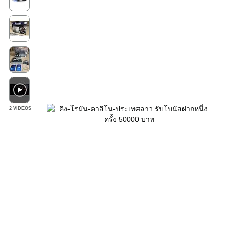
2 VIDEOS