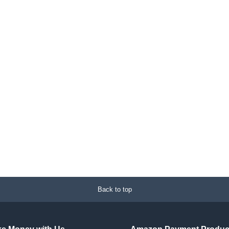
Back to top