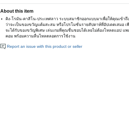
About this item
คิง-โรมัน-คาสิโน-ประเทศลาว ระบบสมาชิกออกแบบมาเพื่อให้คุณเข้าถึงสิ
ว่าจะเป็นของขวัญแต้มสะสม หรือโปรโมชั่นรายสัปดาห์ที่อัปเดตเสมอ เพ
จะได้รับของขวัญพิเศษ เล่นเกมที่คุณชื่นชอบได้เลยไม่ต้องโหลดแอป แพล
คอม พร้อมความลื่นไหลตลอดการใช้งาน
Report an issue with this product or seller