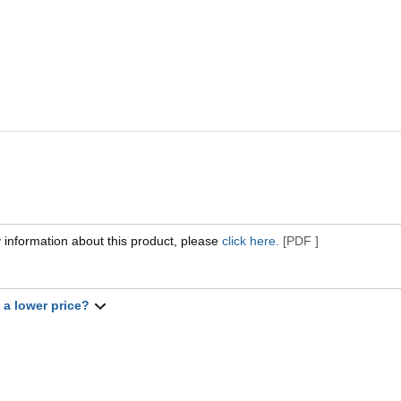
 information about this product, please
click here.
[PDF ]
t a lower price?