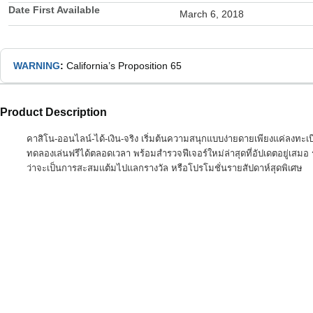
Date First Available
March 6, 2018
WARNING
:
California’s Proposition 65
Product Description
คาสิโน-ออนไลน์-ได้-เงิน-จริง เริ่มต้นความสนุกแบบง่ายดายเพียงแค่ลงทะเ
ทดลองเล่นฟรีได้ตลอดเวลา พร้อมสำรวจฟีเจอร์ใหม่ล่าสุดที่อัปเดตอยู่เสมอ ร
ว่าจะเป็นการสะสมแต้มไปแลกรางวัล หรือโปรโมชั่นรายสัปดาห์สุดพิเศษ