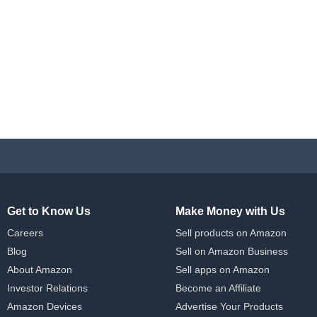
Get to Know Us
Make Money with Us
Careers
Sell products on Amazon
Blog
Sell on Amazon Business
About Amazon
Sell apps on Amazon
Investor Relations
Become an Affiliate
Amazon Devices
Advertise Your Products