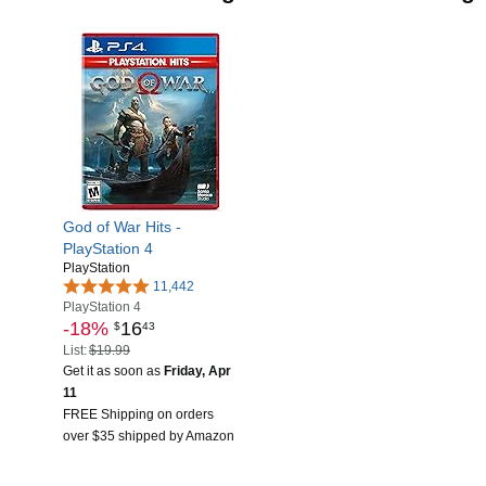
God of War Hits -
PlayStation 4
PlayStation
11,442
PlayStation 4
-18%
16
$
43
List:
$19.99
Get it as soon as
Friday, Apr
11
FREE Shipping on orders
over $35 shipped by Amazon