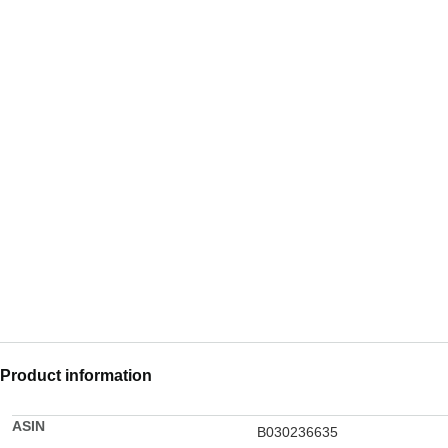
Product information
ASIN
B030236635