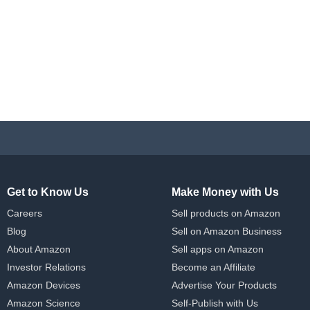
Get to Know Us
Make Money with Us
Careers
Sell products on Amazon
Blog
Sell on Amazon Business
About Amazon
Sell apps on Amazon
Investor Relations
Become an Affiliate
Amazon Devices
Advertise Your Products
Amazon Science
Self-Publish with Us