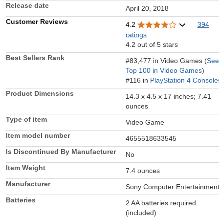
Release date
April 20, 2018
Customer Reviews
4.2
394
ratings
4.2 out of 5 stars
Best Sellers Rank
#83,477 in Video Games (
See
Top 100 in Video Games
)
#116 in
PlayStation 4 Console
Product Dimensions
14.3 x 4.5 x 17 inches; 7.41
ounces
Type of item
Video Game
Item model number
4655518633545
Is Discontinued By Manufacturer
No
Item Weight
7.4 ounces
Manufacturer
Sony Computer Entertainmen
Batteries
2 AA batteries required.
(included)