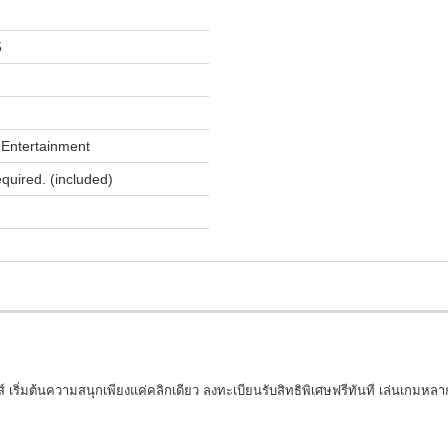
5
Entertainment
equired. (included)
่มต้นความสนุกเพียงแค่คลิกเดียว ลงทะเบียนรับสิทธิพิเศษฟรีทันที เล่นเกมหลากหล