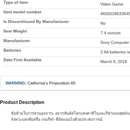
Type of item
Video Game
Item model number
465551863354
Is Discontinued By Manufacturer
No
Item Weight
7.4 ounces
Manufacturer
Sony Computer 
Batteries
2 AA batteries r
Date First Available
March 6, 2018
WARNING
:
California’s Proposition 65
Product Description
ข้อห้ามในการสวนอุจจาระ อยากสัมผัสโลกแห่งคาสิโนและกีฬาแบบสุดมันส์ เริ
จังหวะแห่งชัยหรือ เกมกีฬา ที่อัดแน่นไปด้วยประสบการณ์