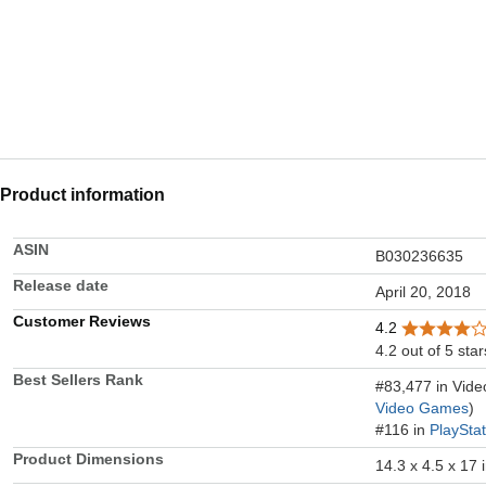
Product information
ASIN
B030236635
Release date
April 20, 2018
Customer Reviews
4.2
4.2 out of 5 star
Best Sellers Rank
#83,477 in Vid
Video Games
)
#116 in
PlaySta
Product Dimensions
14.3 x 4.5 x 17