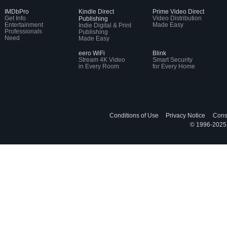
IMDbPro
Kindle Direct
Prime Video Direct
Get Info
Video Distribution
Publishing
Entertainment
Made Easy
Indie Digital & Print
Professionals
Publishing
Need
Made Easy
eero WiFi
Blink
Stream 4K Video
Smart Security
in Every Room
for Every Home
Conditions of Use
Privacy Notice
Cons
© 1996-2025, 