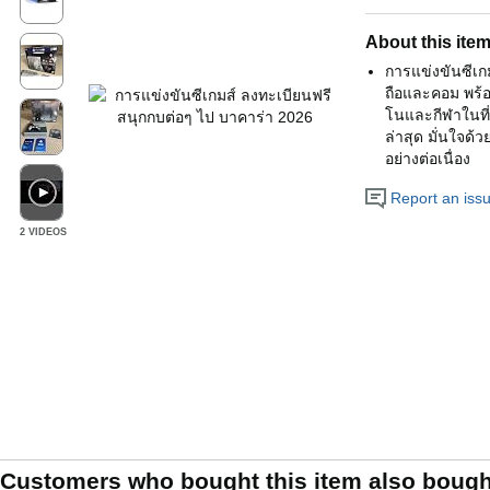
About this ite
การแข่งขันซีเก
ถือและคอม พร้
โนและกีฬาในที่
ล่าสุด มั่นใจด้ว
อย่างต่อเนื่อง
Report an issue
2 VIDEOS
Customers who bought this item also bough