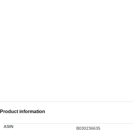
Product information
ASIN
B030236635