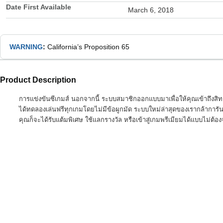
Date First Available
March 6, 2018
WARNING
:
California’s Proposition 65
Product Description
การแข่งขันซีเกมส์ นอกจากนี้ ระบบสมาชิกออกแบบมาเพื่อให้คุณเข้าถึงสิท
ได้ทดลองเล่นฟรีทุกเกมโดยไม่มีข้อผูกมัด ระบบใหม่ล่าสุดของเรากล้าการันตี
คุณก็จะได้รับแต้มพิเศษ ใช้แลกรางวัล หรือเข้าสู่เกมพรีเมียมได้แบบไม่ต้องจ