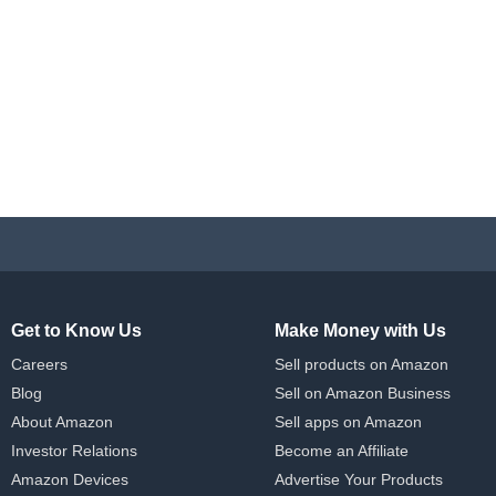
Get to Know Us
Make Money with Us
Careers
Sell products on Amazon
Blog
Sell on Amazon Business
About Amazon
Sell apps on Amazon
Investor Relations
Become an Affiliate
Amazon Devices
Advertise Your Products