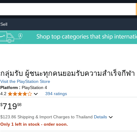
Sell
กลุ่มรับ ผู้ชนะทุกคนยอมรับความสำเร็จกีฬา
Visit the PlayStation Store
Platform :
PlayStation 4
4.2
394 ratings
719
$
98
$123.86 Shipping & Import Charges to Thailand
Details
Only 1 left in stock - order soon.