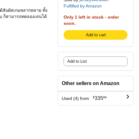
Fulfilled by Amazon
ด้สัมผัสเกมหลากหลาย ทั้ง
ะบบ ก็สามารถทดลองเล่นได้
Only 1 left in stock - order
soon.
Add to cart
Add to List
Other sellers on Amazon
$
335
99
Used (4) from