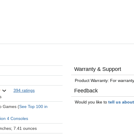
Warranty & Support
Product Warranty: For warranty
Feedback
394 ratings
s
Would you like to
tell us abou
eo Games (
See Top 100 in
tion 4 Consoles
 inches; 7.41 ounces