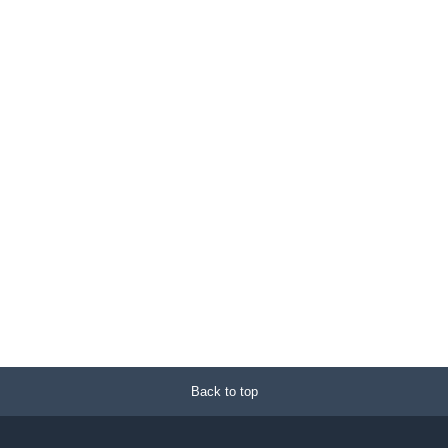
Back to top