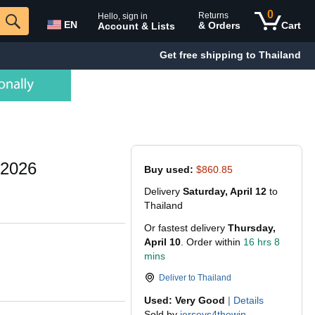
0
Returns
Hello, sign in
EN
& Orders
Cart
Account & Lists
Get free shipping to Thailand
 2026
Buy used:
$860.85
Delivery
Saturday, April 12
to
Thailand
Or fastest delivery
Thursday,
April 10
. Order within
16 hrs 8
mins
Deliver to
Thailand
Used: Very Good
|
Details
Sold by
jerseys4thewin