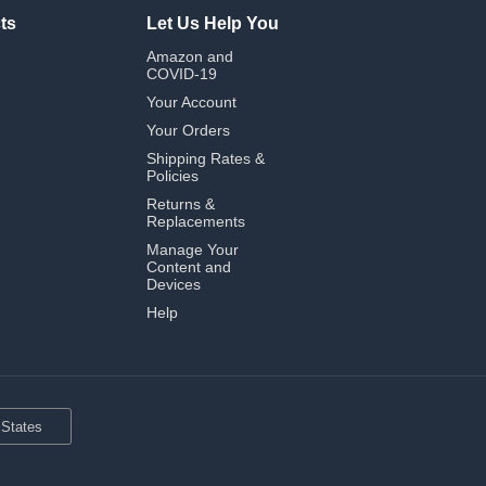
ts
Let Us Help You
Amazon and
COVID-19
Your Account
Your Orders
Shipping Rates &
Policies
Returns &
Replacements
Manage Your
Content and
Devices
Help
 States