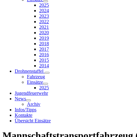
2025
2024
2023
2022
2021
2020
2019
2018
2017
2016
2015
2014
Drohnenstaffel
Fahrzeug
Einsätze
2025
Jugendfeuerwehr
News
Archiv
Infos/Tipps
Kontakte
Übersicht Einsätze
Mannschaftstransportfahrzeug