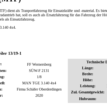
) dient als Tranportfahrzeug für Einsatzkräfte und -material. Es biete
lradantrieb hat, soll es auch als Ersatzfahrzeug für das Fahrzeug der 
ls als Einsatzfahrzeug.
3.140 4x4.
iler 13/19-1
Technische 
:
FF Wernersberg
Länge:
hen:
SÜW-F 2131
Breite:
ng:
1/8
Höhe:
ell:
MAN TGE 3.140 4x4
Leistung:
u:
Firma Schäfer Oberderdingen
Zul. Gesamtgewicht:
r:
2020
Hubraum: